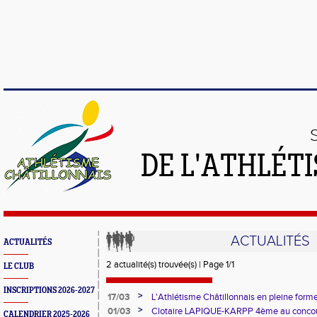
DE L'ATHLÉT
ACTUALITÉS
ACTUALITÉS
2 actualité(s) trouvée(s) | Page 1/1
LE CLUB
INSCRIPTIONS 2026-2027
>
17/03
L'Athlétisme Châtillonnais en pleine for
en salle
>
01/03
Clotaire LAPIQUE-KARPP 4ème au concour
CALENDRIER 2025-2026