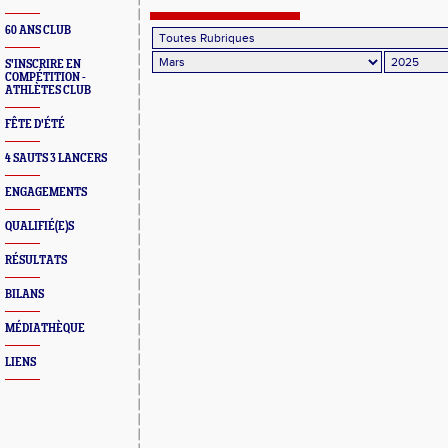
championnats de France de lancers hiver
60 ANS CLUB
S'INSCRIRE EN
COMPÉTITION -
ATHLÈTES CLUB
FÊTE D'ÉTÉ
4 SAUTS 3 LANCERS
ENGAGEMENTS
QUALIFIÉ(E)S
RÉSULTATS
BILANS
MÉDIATHÈQUE
LIENS